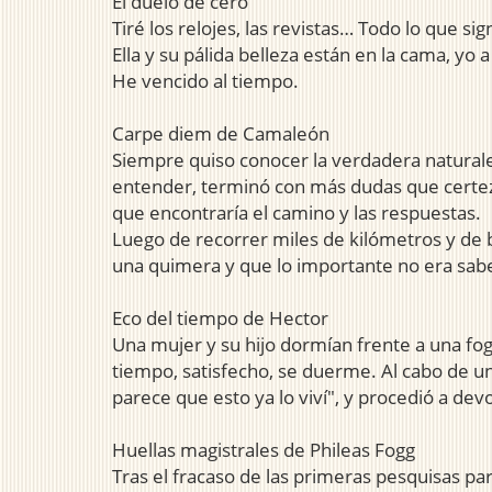
El duelo de cero
Tiré los relojes, las revistas… Todo lo que si
Ella y su pálida belleza están en la cama, y
He vencido al tiempo.
Carpe diem de Camaleón
Siempre quiso conocer la verdadera naturaleza
entender, terminó con más dudas que certeza
que encontraría el camino y las respuestas.
Luego de recorrer miles de kilómetros y de 
una quimera y que lo importante no era sabe
Eco del tiempo de Hector
Una mujer y su hijo dormían frente a una f
tiempo, satisfecho, se duerme. Al cabo de u
parece que esto ya lo viví", y procedió a dev
Huellas magistrales de Phileas Fogg
Tras el fracaso de las primeras pesquisas par