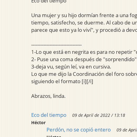
Eco del tiempo
Una mujer y su hijo dormían frente a una f
tiempo, satisfecho, se duerme. Al cabo de u
parece que esto ya lo viví", y procedió a dev
---------------------------------
1-Lo que está en negrita es para no repetir 
2- Puse una coma después de "sorprendido". 
3-deja vu, según leí, va en cursiva.
Lo que me dijo la Coordinación del foro sobre "
siguiendo el formato [i][/i]
Abrazos, linda.
Eco del tiempo
09 de April de 2022 / 13:18
Héctor
Perdón, no se copió entero
09 de Apri