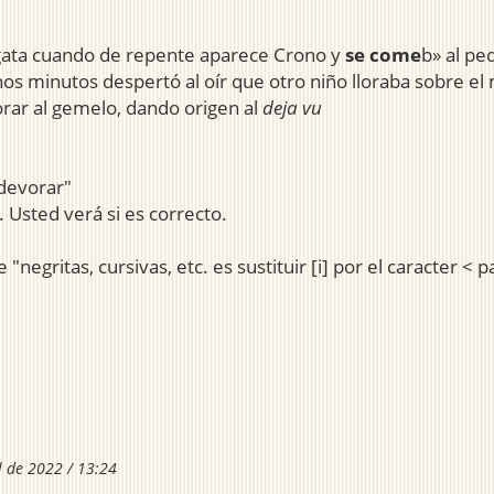
ogata cuando de repente aparece Crono y
se come
b» al pe
nos minutos despertó al oír que otro niño lloraba sobre e
orar al gemelo, dando origen al
deja vu
"devorar"
Usted verá si es correcto.
negritas, cursivas, etc. es sustituir [i] por el caracter < p
l de 2022 / 13:24