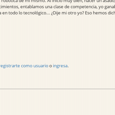
robótica de mí mismo. Al inicio muy bien, hacer un asado, 
entimientos, entablamos una clase de competencia, yo gana
a en todo lo tecnológico... ¿Dije mi otro yo? Eso hemos 
registrarte como usuario
o
ingresa
.