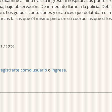
examiné al niño tras su ingreso al hospital . Los puntos r
 bajo observación. De inmediato llamé a la policía. Debí 
n. Los golpes, contusiones y cicatrices que delataban el 
marcas falsas que él mismo pintó en su cuerpo las que sí lo
21 / 10:51
registrarte como usuario
o
ingresa
.