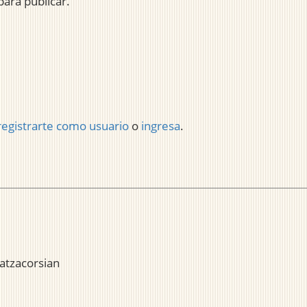
para publicar.
registrarte como usuario
o
ingresa
.
atzacorsian