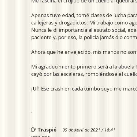
Me fascina el crujido de un cuello al quebrar
Apenas tuve edad, tomé clases de lucha para 
callejeras y drogadictos. Mi trabajo como age
Nunca le di importancia al estrato social, ed
paciente y, por eso, la policía jamás dio conm
Ahora que he envejecido, mis manos no son la
Mi agradecimiento primero será a la abuela Pa
cayó por las escaleras, rompiéndose el cuell
¡Uf! Ese crash en cada tumbo suyo me marc
.
Traspié
09 de April de 2021 / 18:41