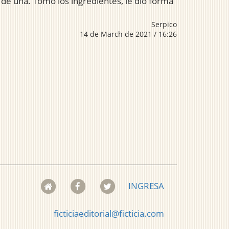
de una. Tomó los ingredientes, le dio forma
Serpico
14 de March de 2021 / 16:26
INGRESA
ficticiaeditorial@ficticia.com