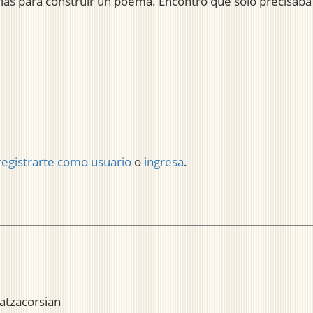
ias para construir un poema. Encontró que solo precisaba 
registrarte como usuario
o
ingresa
.
atzacorsian