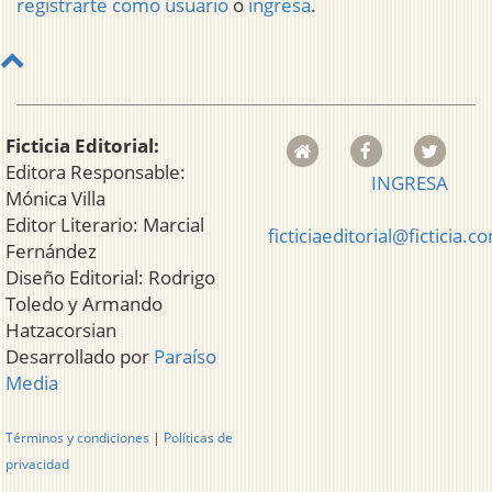
registrarte como usuario
o
ingresa
.
Ficticia Editorial:
Editora Responsable:
INGRESA
Mónica Villa
Editor Literario: Marcial
ficticiaeditorial@ficticia.c
Fernández
Diseño Editorial: Rodrigo
Toledo y Armando
Hatzacorsian
Desarrollado por
Paraíso
Media
Términos y condiciones
|
Políticas de
privacidad