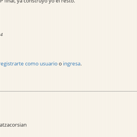
P final, ya construyo yo el resto.
24
registrarte como usuario
o
ingresa
.
atzacorsian