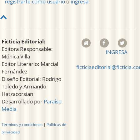
registrarte como usuario
o
ingresa
.
Ficticia Editorial:
Editora Responsable:
INGRESA
Mónica Villa
Editor Literario: Marcial
ficticiaeditorial@ficticia.c
Fernández
Diseño Editorial: Rodrigo
Toledo y Armando
Hatzacorsian
Desarrollado por
Paraíso
Media
Términos y condiciones
|
Políticas de
privacidad