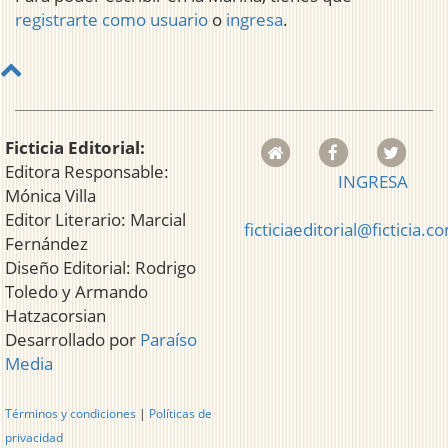
registrarte como usuario
o
ingresa
.
Ficticia Editorial:
Editora Responsable:
INGRESA
Mónica Villa
Editor Literario: Marcial
ficticiaeditorial@ficticia.c
Fernández
Diseño Editorial: Rodrigo
Toledo y Armando
Hatzacorsian
Desarrollado por
Paraíso
Media
Términos y condiciones
|
Políticas de
privacidad