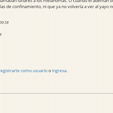
 llamaban lunares a los melanomas. O cuando el ademán de 
ías de confinamiento, ni que ya no volvería a ver al yayo 
 00:58
9
registrarte como usuario
o
ingresa
.