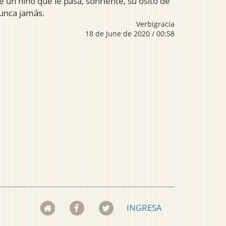
un niño que le pasa, sonriente, su osito de
nunca jamás.
Verbigracia
18 de June de 2020 / 00:58
INGRESA