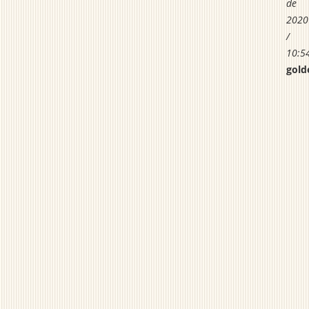
de
2020
/
10:5
gold