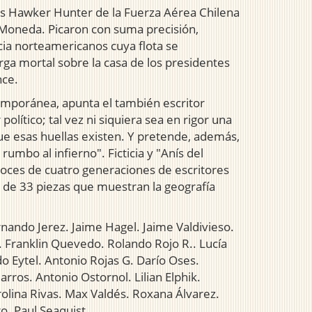
s Hawker Hunter de la Fuerza Aérea Chilena
a Moneda. Picaron con suma precisión,
ia norteamericanos cuya flota se
rga mortal sobre la casa de los presidentes
nce.
temporánea, apunta el también escritor
político; tal vez ni siquiera sea en rigor una
ue esas huellas existen. Y pretende, además,
rumbo al infierno". Ficticia y "Anís del
 voces de cuatro generaciones de escritores
o de 33 piezas que muestran la geografía
nando Jerez. Jaime Hagel. Jaime Valdivieso.
s. Franklin Quevedo. Rolando Rojo R.. Lucía
o Eytel. Antonio Rojas G. Darío Oses.
rros. Antonio Ostornol. Lilian Elphik.
olina Rivas. Max Valdés. Roxana Álvarez.
. Paul Seaquist.