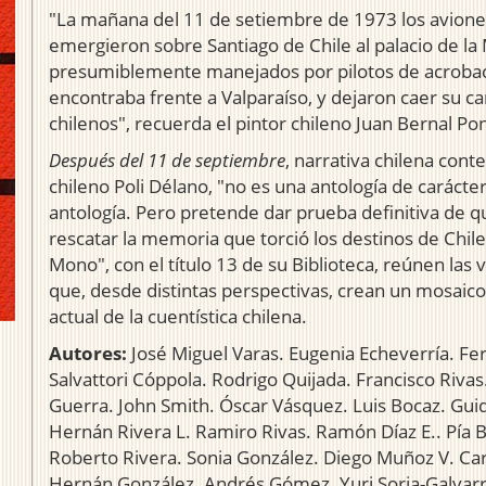
"La mañana del 11 de setiembre de 1973 los avione
emergieron sobre Santiago de Chile al palacio de l
presumiblemente manejados por pilotos de acrobac
encontraba frente a Valparaíso, y dejaron caer su ca
chilenos", recuerda el pintor chileno Juan Bernal Po
Después del 11 de septiembre
, narrativa chilena con
chileno Poli Délano, "no es una antología de carácter 
antología. Pero pretende dar prueba definitiva de q
rescatar la memoria que torció los destinos de Chile 
Mono", con el título 13 de su Biblioteca, reúnen las
que, desde distintas perspectivas, crean un mosaic
actual de la cuentística chilena.
Autores:
José Miguel Varas. Eugenia Echeverría. Fer
Salvattori Cóppola. Rodrigo Quijada. Francisco Riva
Guerra. John Smith. Óscar Vásquez. Luis Bocaz. Guid
Hernán Rivera L. Ramiro Rivas. Ramón Díaz E.. Pía Ba
Roberto Rivera. Sonia González. Diego Muñoz V. Car
Hernán González. Andrés Gómez. Yuri Soria-Galvarro