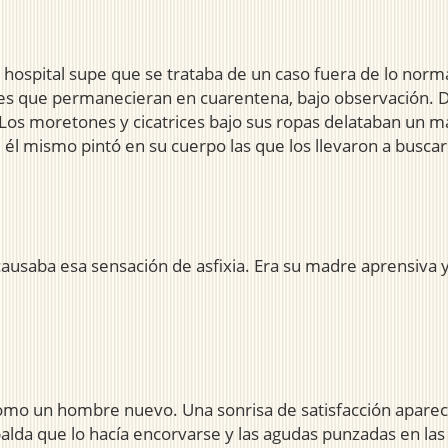
l hospital supe que se trataba de un caso fuera de lo no
res que permanecieran en cuarentena, bajo observación. De
Los moretones y cicatrices bajo sus ropas delataban un ma
e él mismo pintó en su cuerpo las que los llevaron a busca
causaba esa sensación de asfixia. Era su madre aprensiva 
como un hombre nuevo. Una sonrisa de satisfacción apareci
palda que lo hacía encorvarse y las agudas punzadas en las