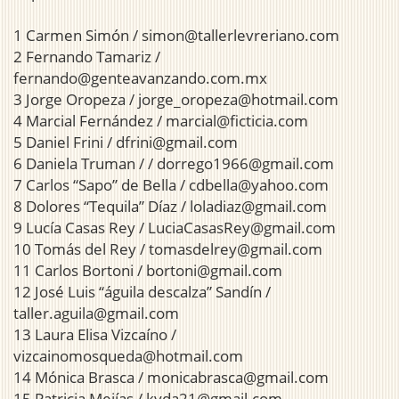
1 Carmen Simón / simon@tallerlevreriano.com
2 Fernando Tamariz /
fernando@genteavanzando.com.mx
3 Jorge Oropeza / jorge_oropeza@hotmail.com
4 Marcial Fernández / marcial@ficticia.com
5 Daniel Frini / dfrini@gmail.com
6 Daniela Truman / / dorrego1966@gmail.com
7 Carlos “Sapo” de Bella / cdbella@yahoo.com
8 Dolores “Tequila” Díaz / loladiaz@gmail.com
9 Lucía Casas Rey / LuciaCasasRey@gmail.com
10 Tomás del Rey / tomasdelrey@gmail.com
11 Carlos Bortoni / bortoni@gmail.com
12 José Luis “águila descalza” Sandín /
taller.aguila@gmail.com
13 Laura Elisa Vizcaíno /
vizcainomosqueda@hotmail.com
14 Mónica Brasca / monicabrasca@gmail.com
15 Patricia Mejías / kyda21@gmail.com