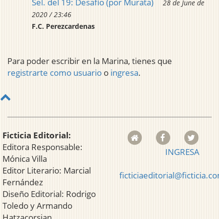
Sel. del 19: Desafío (por Murata)
28 de June de
2020 / 23:46
F.C. Perezcardenas
Para poder escribir en la Marina, tienes que
registrarte como usuario
o
ingresa
.
Ficticia Editorial:
Editora Responsable:
INGRESA
Mónica Villa
Editor Literario: Marcial
ficticiaeditorial@ficticia.c
Fernández
Diseño Editorial: Rodrigo
Toledo y Armando
Hatzacorsian