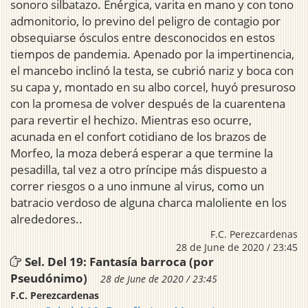
sonoro silbatazo. Enérgica, varita en mano y con tono
admonitorio, lo previno del peligro de contagio por
obsequiarse ósculos entre desconocidos en estos
tiempos de pandemia. Apenado por la impertinencia,
el mancebo inclinó la testa, se cubrió nariz y boca con
su capa y, montado en su albo corcel, huyó presuroso
con la promesa de volver después de la cuarentena
para revertir el hechizo. Mientras eso ocurre,
acunada en el confort cotidiano de los brazos de
Morfeo, la moza deberá esperar a que termine la
pesadilla, tal vez a otro príncipe más dispuesto a
correr riesgos o a uno inmune al virus, como un
batracio verdoso de alguna charca maloliente en los
alrededores..
F.C. Perezcardenas
28 de June de 2020 / 23:45
Sel. Del 19: Fantasía barroca (por
Pseudónimo)
28 de June de 2020 / 23:45
F.C. Perezcardenas